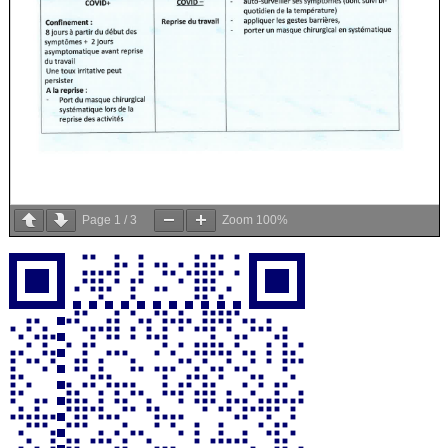
Page
1
/
3
Zoom
100%