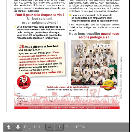
Page
1
/
1
Zoom
100%