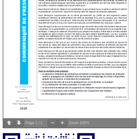
Page
1
/
1
Zoom
100%