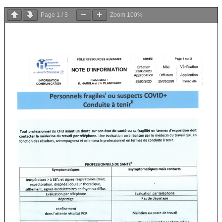
Page
1
/
3
Zoom
100%