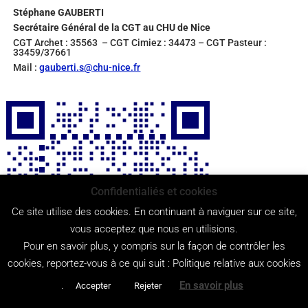
Stéphane GAUBERTI
Secrétaire Général de la CGT au CHU de Nice
CGT Archet : 35563 – CGT Cimiez : 34473 – CGT Pasteur :
33459/37661
Mail :
gauberti.s@chu-nice.fr
Confidentialiés et cookies
Ce site utilise des cookies. En continuant à naviguer sur ce site,
vous acceptez que nous en utilisions.
Pour en savoir plus, y compris sur la façon de contrôler les
cookies, reportez-vous à ce qui suit : Politique relative aux cookies
.
En savoir plus
Accepter
Rejeter