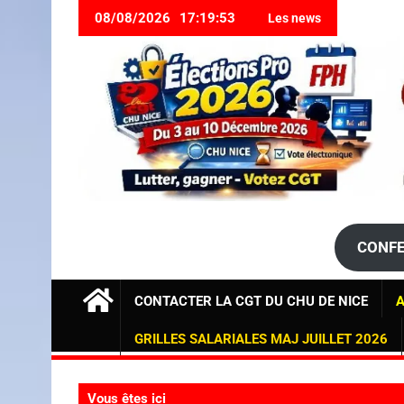
08/08/2026
17:19:55
Les news
><strong
><strong
CONFE
CONTACTER LA CGT DU CHU DE NICE
A
GRILLES SALARIALES MAJ JUILLET 2026
Vous êtes ici