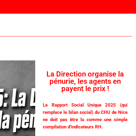
La Direction organise la
pénurie, les agents en
payent le prix !
Le Rapport Social Unique 2025 (qui
remplace le bilan social) du CHU de Nice
ne doit pas être lu comme une simple
compilation d’indicateurs RH.