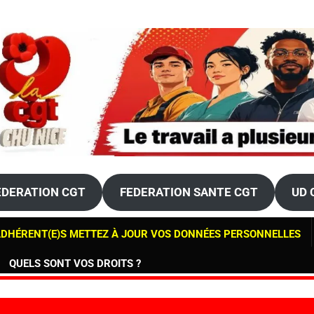
> ALERTE EN HEMATO AU CHU DE NICE A L'HÔPITAL DE L'ARCHET</str
> AVANCEMENTS DE GRADES 2026 - LE COMPTE N'Y EST PAS !!!</stron
DERATION CGT
FEDERATION SANTE CGT
UD 
DHÉRENT(E)S METTEZ À JOUR VOS DONNÉES PERSONNELLES
QUELS SONT VOS DROITS ?