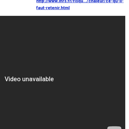
http://www.inrs.fr/risqu…/chaleur/ce-qu-il-
faut-retenir.html