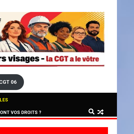
/strong>
trong>
CGT 06
LES
ONT VOS DROITS ?