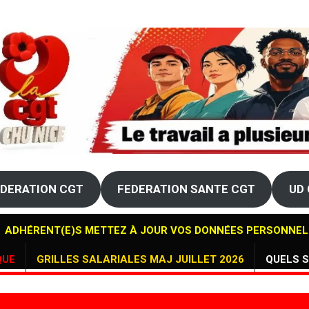
g> ALERTE EN HEMATO AU CHU DE NICE A L'HÔPITAL DE L'ARCHET<
g> AVANCEMENTS DE GRADES 2026 - LE COMPTE N'Y EST PAS !!!</s
DERATION CGT
FEDERATION SANTE CGT
UD 
ADHÉRENT(E)S METTEZ À JOUR VOS DONNÉES PERSONNEL
QUE
GRILLES SALARIALES MAJ JUILLET 2026
QUELS S