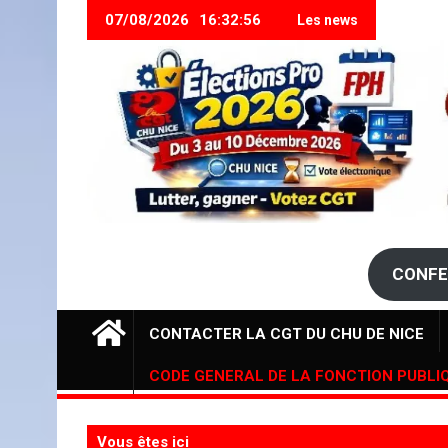
07/08/2026
16:32:57
Les news
><stron
><stron
CONFE
CONTACTER LA CGT DU CHU DE NICE
CODE GENERAL DE LA FONCTION PUBLI
Vous êtes ici