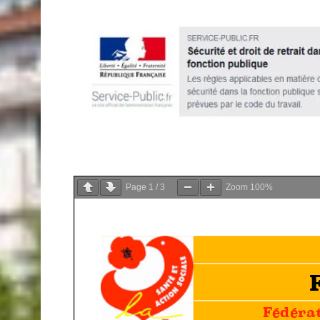
Page
1
/
3
Zoom
100%